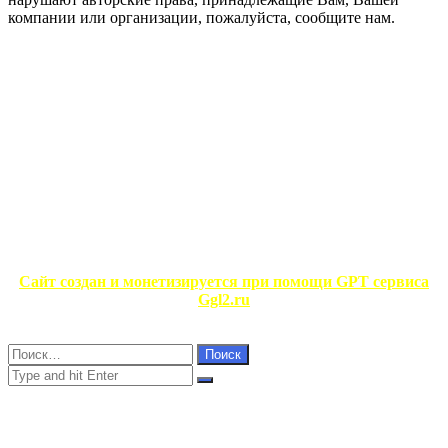
компании или организации, пожалуйста, сообщите нам.
ЧИТАЕМОЕ
ПОСЛЕДНИЕ ЗАПИСИ
ИНТЕРЕСНОЕ
ФОТОГАЛЕРЕЯ
НЕ ПРОПУСТИТЕ
ЧИТАЕМОЕ
Сайт создан и монетизируется при помощи GPT сервиса
Ggl2.ru
Close
Найти:
Close
Search
for